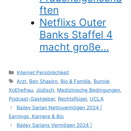
ften
Netflixs Outer
Banks Staffel 4
macht große…
Categories
Internet Persönlichkeit
Tags
Arzt
,
Ben Shapiro
,
Bio & Familie
,
Bunnie
XoEhefrau
,
Jüdisch
,
Medizinische Bedingungen
,
Podcast-Gastgeber
,
Rechtsflügel
,
UCLA
Bailey Sarian Nettovermögen 2024 |
Earnings, Karriere & Bio
Bailey Sarians Vermögen 2024 |