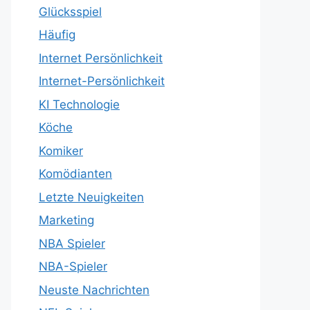
Glücksspiel
Häufig
Internet Persönlichkeit
Internet-Persönlichkeit
KI Technologie
Köche
Komiker
Komödianten
Letzte Neuigkeiten
Marketing
NBA Spieler
NBA-Spieler
Neuste Nachrichten