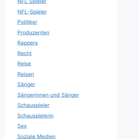
NFL Spieler
NFL-Spieler
Politiker
Produzenten
Rappers
Recht
Reise
Reisen
Sänger
Sängerinnen und Sänger
Schauspieler
Schauspielerin
Sex
Soziale Medien