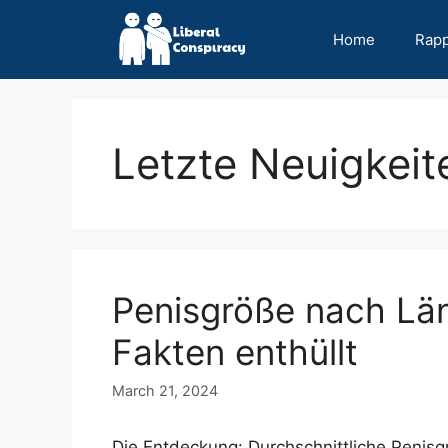
Skip
to
Home
Rap
content
Letzte Neuigkeit
Penisgröße nach Lä
Fakten enthüllt
March 21, 2024
Die Entdeckung: Durchschnittliche Penis