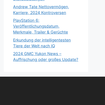
Andrew Tate Nettovermögen,
Karriere, 2024 Kontroversen
PlayStation 6:
Veröffentlichungsdatum,
Merkmale, Trailer & Gerüchte
Erkundung der intelligentesten
Tiere der Welt nach IQ
2024 GMC Yukon News –
Auffrischung oder großes Update?