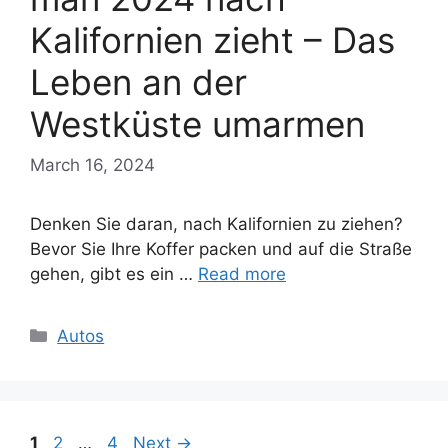
Kalifornien zieht – Das
Leben an der
Westküste umarmen
March 16, 2024
Denken Sie daran, nach Kalifornien zu ziehen?
Bevor Sie Ihre Koffer packen und auf die Straße
gehen, gibt es ein …
Read more
Categories
Autos
Page
Page
Page
1
2
…
4
Next
→