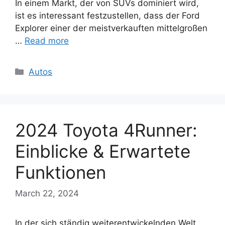
In einem Markt, der von SUVs dominiert wird,
ist es interessant festzustellen, dass der Ford
Explorer einer der meistverkauften mittelgroßen
…
Read more
Categories
Autos
2024 Toyota 4Runner:
Einblicke & Erwartete
Funktionen
March 22, 2024
In der sich ständig weiterentwickelnden Welt