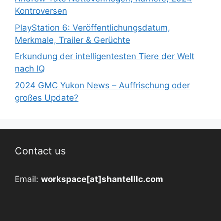
Kontroversen
PlayStation 6: Veröffentlichungsdatum,
Merkmale, Trailer & Gerüchte
Erkundung der intelligentesten Tiere der Welt
nach IQ
2024 GMC Yukon News – Auffrischung oder
großes Update?
Contact us
Email:
workspace[at]shantelllc.com