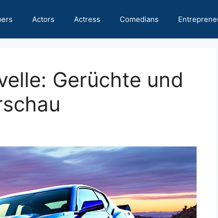
pers
Actors
Actress
Comedians
Entreprene
elle: Gerüchte und
rschau