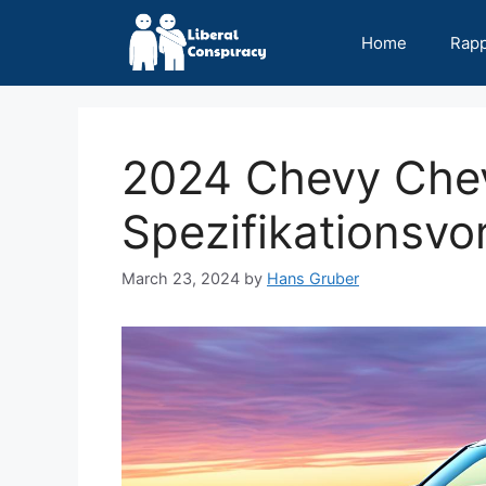
Skip
to
Home
Rap
content
2024 Chevy Chev
Spezifikationsvo
March 23, 2024
by
Hans Gruber