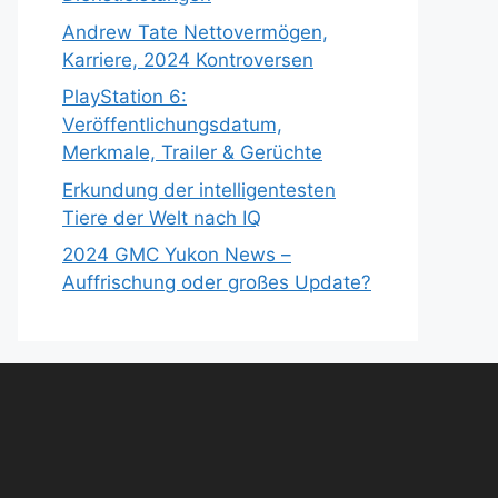
Andrew Tate Nettovermögen,
Karriere, 2024 Kontroversen
PlayStation 6:
Veröffentlichungsdatum,
Merkmale, Trailer & Gerüchte
Erkundung der intelligentesten
Tiere der Welt nach IQ
2024 GMC Yukon News –
Auffrischung oder großes Update?