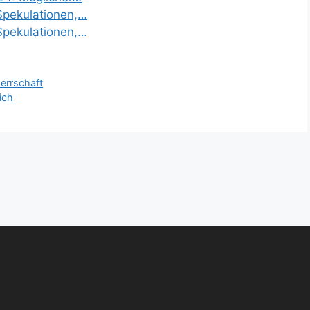
Spekulationen,…
Spekulationen,…
errschaft
ich