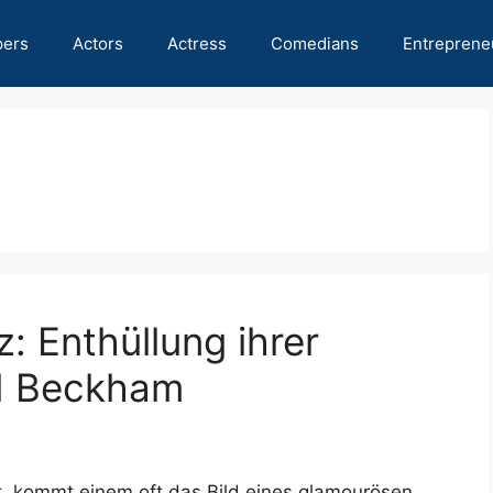
pers
Actors
Actress
Comedians
Entreprene
z: Enthüllung ihrer
d Beckham
, kommt einem oft das Bild eines glamourösen