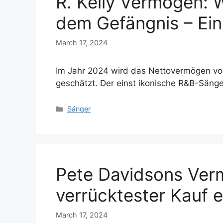
R. Kelly Vermögen: W
dem Gefängnis – Ein d
March 17, 2024
Im Jahr 2024 wird das Nettovermögen von 
geschätzt. Der einst ikonische R&B-Säng
Categories
Sänger
Pete Davidsons Ver
verrücktester Kauf e
March 17, 2024