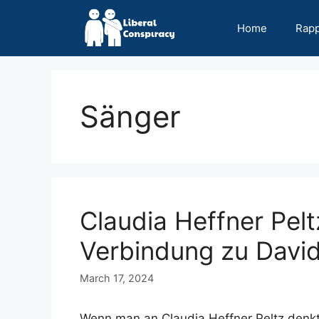
Skip
to
Home
Rap
content
Sänger
Claudia Heffner Pelt
Verbindung zu Davi
March 17, 2024
Wenn man an Claudia Heffner Peltz denkt