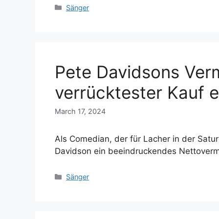
Categories
Sänger
Pete Davidsons Ver
verrücktester Kauf e
March 17, 2024
Als Comedian, der für Lacher in der Satu
Davidson ein beeindruckendes Nettove
Categories
Sänger