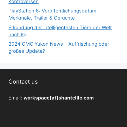
Kontroversen
PlayStation 6: Veröffentlichungsdatum,
Merkmale, Trailer & Gerüchte
Erkundung der intelligentesten Tiere der Welt
nach IQ
2024 GMC Yukon News – Auffrischung oder
großes Update?
Contact us
Email:
workspace[at]shantelllc.com