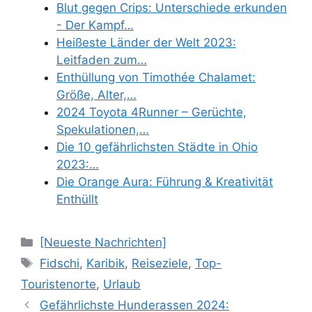
Blut gegen Crips: Unterschiede erkunden
- Der Kampf…
Heißeste Länder der Welt 2023:
Leitfaden zum…
Enthüllung von Timothée Chalamet:
Größe, Alter,…
2024 Toyota 4Runner – Gerüchte,
Spekulationen,…
Die 10 gefährlichsten Städte in Ohio
2023:…
Die Orange Aura: Führung & Kreativität
Enthüllt
Categories
[Neueste Nachrichten]
Tags
Fidschi
,
Karibik
,
Reiseziele
,
Top-
Touristenorte
,
Urlaub
Gefährlichste Hunderassen 2024: