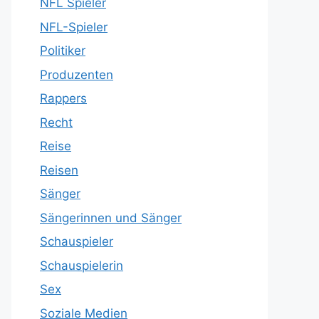
NFL Spieler
NFL-Spieler
Politiker
Produzenten
Rappers
Recht
Reise
Reisen
Sänger
Sängerinnen und Sänger
Schauspieler
Schauspielerin
Sex
Soziale Medien