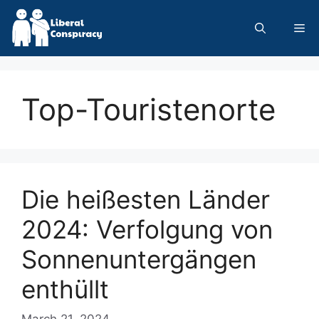
Skip
to
Me
content
Top-Touristenorte
Die heißesten Länder
2024: Verfolgung von
Sonnenuntergängen
enthüllt
March 21, 2024