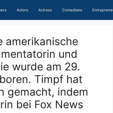
pers
Actors
Actress
Comedians
Entreprene
ne amerikanische
mmentatorin und
 Sie wurde am 29.
boren. Timpf hat
n gemacht, indem
erin bei Fox News