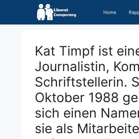
Skip
to
Home
Rap
content
Kat Timpf ist ei
Journalistin, Ko
Schriftstellerin.
Oktober 1988 ge
sich einen Name
sie als Mitarbeit