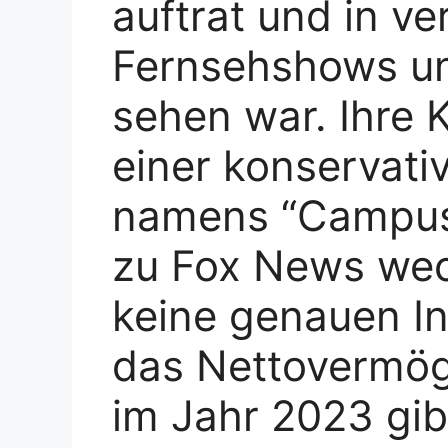
auftrat und in v
Fernsehshows u
sehen war. Ihre 
einer konservati
namens “Campus 
zu Fox News wec
keine genauen I
das Nettovermög
im Jahr 2023 gib