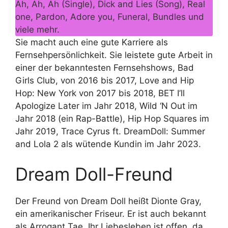
Ah, Ah, Ah (Single), Dick and Lies (Song), Real
one, Pardon, Adore you, Funeral, Bundles und
viele mehr.
Sie macht auch eine gute Karriere als
Fernsehpersönlichkeit. Sie leistete gute Arbeit in
einer der bekanntesten Fernsehshows, Bad
Girls Club, von 2016 bis 2017, Love and Hip
Hop: New York von 2017 bis 2018, BET I’ll
Apologize Later im Jahr 2018, Wild ‘N Out im
Jahr 2018 (ein Rap-Battle), Hip Hop Squares im
Jahr 2019, Trace Cyrus ft. DreamDoll: Summer
and Lola 2 als wütende Kundin im Jahr 2023.
Dream Doll-Freund
Der Freund von Dream Doll heißt Dionte Gray,
ein amerikanischer Friseur. Er ist auch bekannt
als Arrogant Tae. Ihr Liebesleben ist offen, da