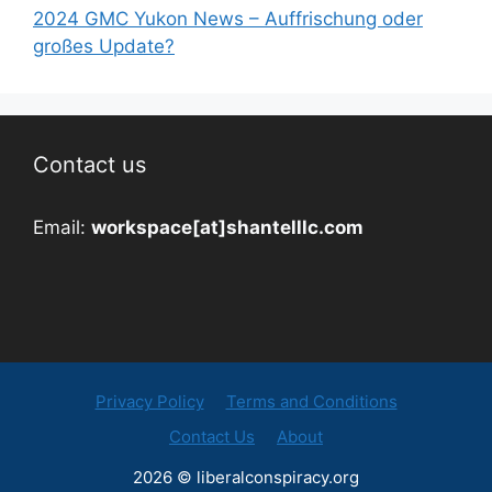
2024 GMC Yukon News – Auffrischung oder
großes Update?
Contact us
Email:
workspace[at]shantelllc.com
Privacy Policy
Terms and Conditions
Contact Us
About
2026 © liberalconspiracy.org