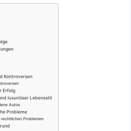
olge
mungen
d Kontroversen
troversen
 Erfolg
d luxuriöser Lebensstil
lene Autos
che Probleme
 rechtlichen Problemen
grund