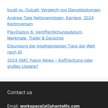
Incall vs. Outcall: Vergleich von Dienstleistungen
Andrew Tate Nettovermögen, Karriere, 2024
Kontroversen
PlayStation 6: Veröffentlichungsdatum,
Merkmale, Trailer & Gerüchte
Erkundung der intelligentesten Tiere der Welt
nach IQ
2024 GMC Yukon News – Auffrischung oder
großes Update?
Contact us
Email:
workspace[at]shantelllc.com