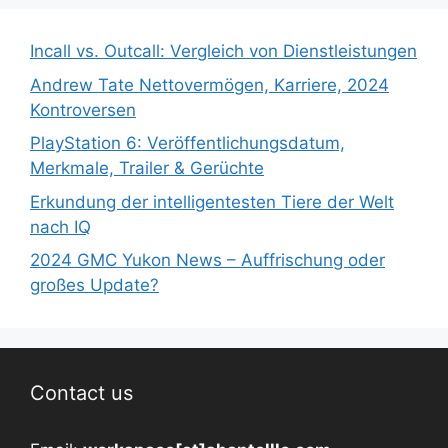
Incall vs. Outcall: Vergleich von Dienstleistungen
Andrew Tate Nettovermögen, Karriere, 2024
Kontroversen
PlayStation 6: Veröffentlichungsdatum,
Merkmale, Trailer & Gerüchte
Erkundung der intelligentesten Tiere der Welt
nach IQ
2024 GMC Yukon News – Auffrischung oder
großes Update?
Contact us