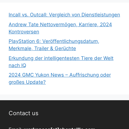
Incall vs. Outcall: Vergleich von Dienstleistungen
Andrew Tate Nettovermögen, Karriere, 2024
Kontroversen
PlayStation 6: Veröffentlichungsdatum,
Merkmale, Trailer & Gerüchte
Erkundung der intelligentesten Tiere der Welt
nach IQ
2024 GMC Yukon News – Auffrischung oder
großes Update?
Contact us