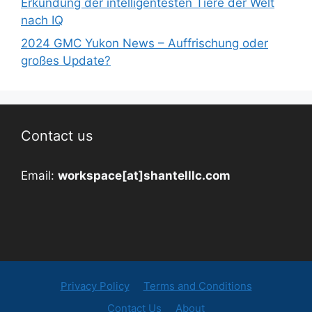
Erkundung der intelligentesten Tiere der Welt
nach IQ
2024 GMC Yukon News – Auffrischung oder
großes Update?
Contact us
Email:
workspace[at]shantelllc.com
Privacy Policy
Terms and Conditions
Contact Us
About