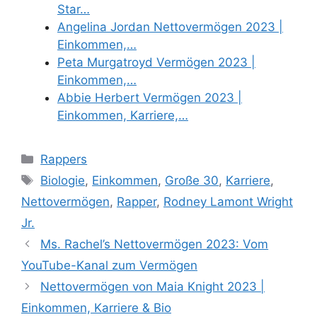
Star…
Angelina Jordan Nettovermögen 2023 |
Einkommen,…
Peta Murgatroyd Vermögen 2023 |
Einkommen,…
Abbie Herbert Vermögen 2023 |
Einkommen, Karriere,…
Categories
Rappers
Tags
Biologie
,
Einkommen
,
Große 30
,
Karriere
,
Nettovermögen
,
Rapper
,
Rodney Lamont Wright
Jr.
Ms. Rachel’s Nettovermögen 2023: Vom
YouTube-Kanal zum Vermögen
Nettovermögen von Maia Knight 2023 |
Einkommen, Karriere & Bio