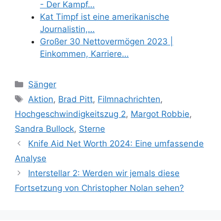
- Der Kampf…
Kat Timpf ist eine amerikanische
Journalistin,…
Großer 30 Nettovermögen 2023 |
Einkommen, Karriere…
Categories
Sänger
Tags
Aktion
,
Brad Pitt
,
Filmnachrichten
,
Hochgeschwindigkeitszug 2
,
Margot Robbie
,
Sandra Bullock
,
Sterne
Knife Aid Net Worth 2024: Eine umfassende
Analyse
Interstellar 2: Werden wir jemals diese
Fortsetzung von Christopher Nolan sehen?