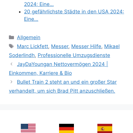
2024: Eine…
20 gefährlichste Städte in den USA 2024:
Eine…
Categories
Allgemein
Tags
Marc Lickfett
,
Messer
,
Messer Hilfe
,
Mikael
Soderlindh
,
Professionelle Umzugsdienste
JayDaYoungan Nettovermögen 2024 |
Einkommen, Karriere & Bio
Bullet Train 2 steht an und ein großer Star
verhandelt, um sich Brad Pitt anzuschließen.