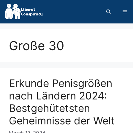
Skip
to
Me
content
Große 30
Erkunde Penisgrößen
nach Ländern 2024:
Bestgehütetsten
Geheimnisse der Welt
March 17, 2024