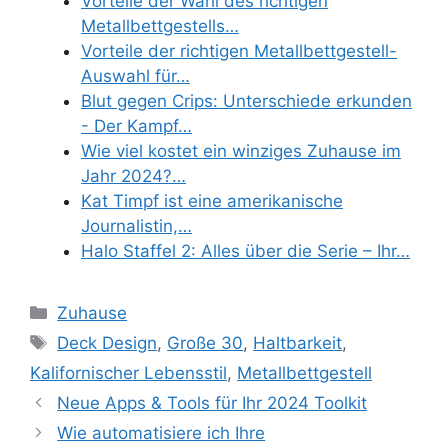
Vorteile der Wahl des richtigen
Metallbettgestells…
Vorteile der richtigen Metallbettgestell-
Auswahl für…
Blut gegen Crips: Unterschiede erkunden
- Der Kampf…
Wie viel kostet ein winziges Zuhause im
Jahr 2024?…
Kat Timpf ist eine amerikanische
Journalistin,…
Halo Staffel 2: Alles über die Serie – Ihr…
Categories
Zuhause
Tags
Deck Design
,
Große 30
,
Haltbarkeit
,
Kalifornischer Lebensstil
,
Metallbettgestell
Neue Apps & Tools für Ihr 2024 Toolkit
Wie automatisiere ich Ihre