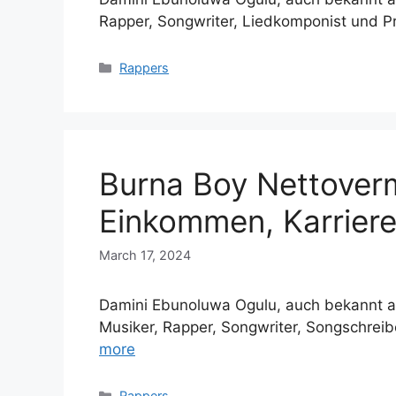
Rapper, Songwriter, Liedkomponist und 
Categories
Rappers
Burna Boy Nettover
Einkommen, Karriere
March 17, 2024
Damini Ebunoluwa Ogulu, auch bekannt als
Musiker, Rapper, Songwriter, Songschre
more
Categories
Rappers