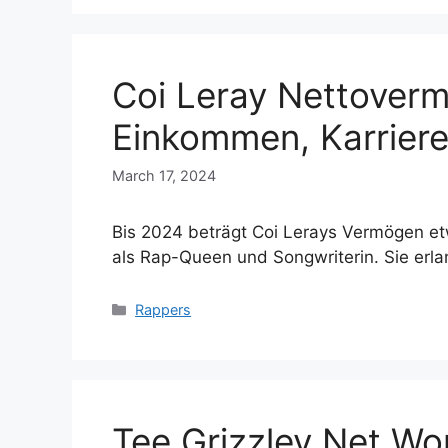
Coi Leray Nettover
Einkommen, Karriere
March 17, 2024
Bis 2024 beträgt Coi Lerays Vermögen etw
als Rap-Queen und Songwriterin. Sie erl
Categories
Rappers
Tee Grizzley Net Wo