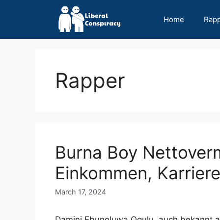
Skip
to
Home
Rap
content
Rapper
Burna Boy Nettover
Einkommen, Karriere
March 17, 2024
Damini Ebunoluwa Ogulu, auch bekannt als