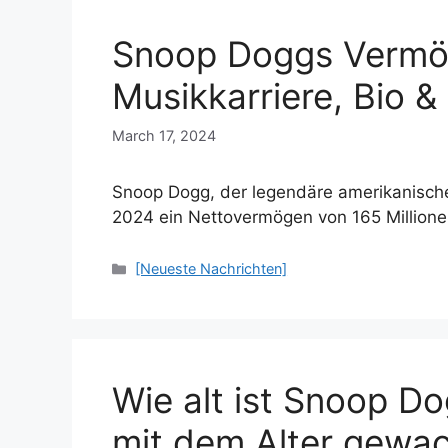
Snoop Doggs Vermö
Musikkarriere, Bio 
March 17, 2024
Snoop Dogg, der legendäre amerikanisch
2024 ein Nettovermögen von 165 Million
Categories
[Neueste Nachrichten]
Wie alt ist Snoop D
mit dem Alter gewa