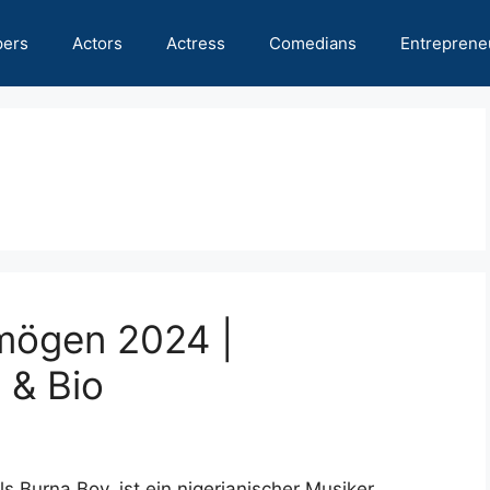
pers
Actors
Actress
Comedians
Entreprene
mögen 2024 |
 & Bio
 Burna Boy, ist ein nigerianischer Musiker,