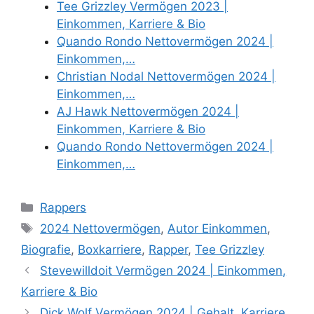
Tee Grizzley Vermögen 2023 |
Einkommen, Karriere & Bio
Quando Rondo Nettovermögen 2024 |
Einkommen,…
Christian Nodal Nettovermögen 2024 |
Einkommen,…
AJ Hawk Nettovermögen 2024 |
Einkommen, Karriere & Bio
Quando Rondo Nettovermögen 2024 |
Einkommen,…
Categories
Rappers
Tags
2024 Nettovermögen
,
Autor Einkommen
,
Biografie
,
Boxkarriere
,
Rapper
,
Tee Grizzley
Stevewilldoit Vermögen 2024 | Einkommen,
Karriere & Bio
Dick Wolf Vermögen 2024 | Gehalt, Karriere