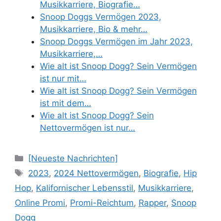
Musikkarriere, Biografie…
Snoop Doggs Vermögen 2023,
Musikkarriere, Bio & mehr…
Snoop Doggs Vermögen im Jahr 2023,
Musikkarriere,…
Wie alt ist Snoop Dogg? Sein Vermögen
ist nur mit…
Wie alt ist Snoop Dogg? Sein Vermögen
ist mit dem…
Wie alt ist Snoop Dogg? Sein
Nettovermögen ist nur…
Categories
[Neueste Nachrichten]
Tags
2023
,
2024 Nettovermögen
,
Biografie
,
Hip
Hop
,
Kalifornischer Lebensstil
,
Musikkarriere
,
Online Promi
,
Promi-Reichtum
,
Rapper
,
Snoop
Dogg