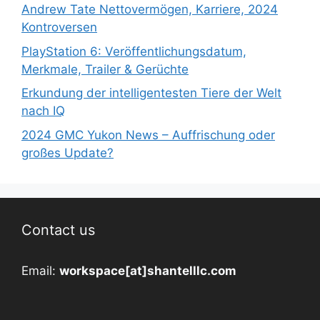
Andrew Tate Nettovermögen, Karriere, 2024
Kontroversen
PlayStation 6: Veröffentlichungsdatum,
Merkmale, Trailer & Gerüchte
Erkundung der intelligentesten Tiere der Welt
nach IQ
2024 GMC Yukon News – Auffrischung oder
großes Update?
Contact us
Email:
workspace[at]shantelllc.com