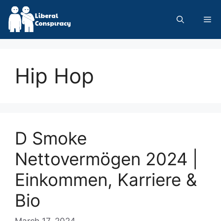
Skip
to
Me
content
Hip Hop
D Smoke
Nettovermögen 2024 |
Einkommen, Karriere &
Bio
March 17, 2024