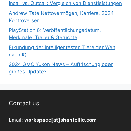
Incall vs. Outcall: Vergleich von Dienstleistungen
Andrew Tate Nettovermögen, Karriere, 2024
Kontroversen
PlayStation 6: Veröffentlichungsdatum,
Merkmale, Trailer & Gerüchte
Erkundung der intelligentesten Tiere der Welt
nach IQ
2024 GMC Yukon News – Auffrischung oder
großes Update?
Contact us
Email:
workspace[at]shantelllc.com