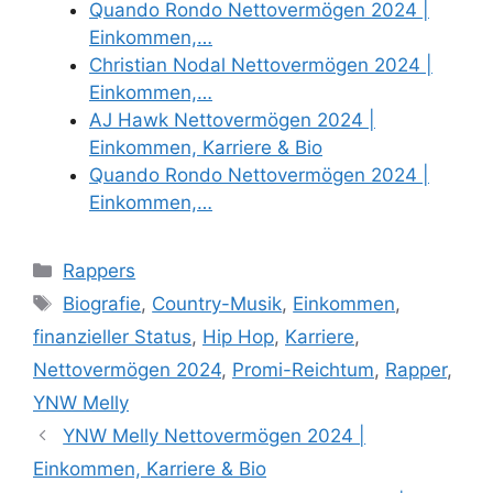
Quando Rondo Nettovermögen 2024 |
Einkommen,…
Christian Nodal Nettovermögen 2024 |
Einkommen,…
AJ Hawk Nettovermögen 2024 |
Einkommen, Karriere & Bio
Quando Rondo Nettovermögen 2024 |
Einkommen,…
Categories
Rappers
Tags
Biografie
,
Country-Musik
,
Einkommen
,
finanzieller Status
,
Hip Hop
,
Karriere
,
Nettovermögen 2024
,
Promi-Reichtum
,
Rapper
,
YNW Melly
YNW Melly Nettovermögen 2024 |
Einkommen, Karriere & Bio