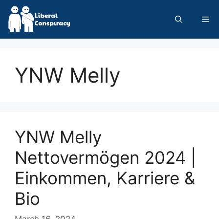
Skip
to
Me
content
YNW Melly
YNW Melly
Nettovermögen 2024 |
Einkommen, Karriere &
Bio
March 16, 2024