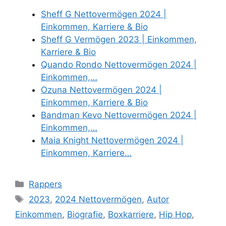
Sheff G Nettovermögen 2024 |
Einkommen, Karriere & Bio
Sheff G Vermögen 2023 | Einkommen,
Karriere & Bio
Quando Rondo Nettovermögen 2024 |
Einkommen,…
Ozuna Nettovermögen 2024 |
Einkommen, Karriere & Bio
Bandman Kevo Nettovermögen 2024 |
Einkommen,…
Maia Knight Nettovermögen 2024 |
Einkommen, Karriere…
Categories
Rappers
Tags
2023
,
2024 Nettovermögen
,
Autor
Einkommen
,
Biografie
,
Boxkarriere
,
Hip Hop
,