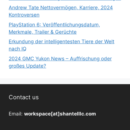
Andrew Tate Nettovermögen, Karriere, 2024
Kontroversen
PlayStation 6: Veröffentlichungsdatum,
Merkmale, Trailer & Gerüchte
Erkundung der intelligentesten Tiere der Welt
nach IQ
2024 GMC Yukon News – Auffrischung oder
großes Update?
Contact us
Email:
workspace[at]shantelllc.com