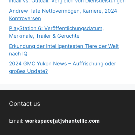
Incall vs. Outcall: Vergleich von Dienstleistungen
Andrew Tate Nettovermögen, Karriere, 2024
Kontroversen
PlayStation 6: Veröffentlichungsdatum,
Merkmale, Trailer & Gerüchte
Erkundung der intelligentesten Tiere der Welt
nach IQ
2024 GMC Yukon News – Auffrischung oder
großes Update?
Contact us
Email:
workspace[at]shantelllc.com