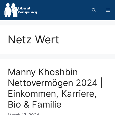
Skip
to
Me
content
Netz Wert
Manny Khoshbin
Nettovermögen 2024 |
Einkommen, Karriere,
Bio & Familie
March 17, 2024