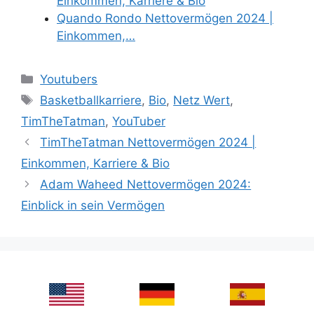
Einkommen, Karriere & Bio
Quando Rondo Nettovermögen 2024 |
Einkommen,…
Categories
Youtubers
Tags
Basketballkarriere
,
Bio
,
Netz Wert
,
TimTheTatman
,
YouTuber
TimTheTatman Nettovermögen 2024 |
Einkommen, Karriere & Bio
Adam Waheed Nettovermögen 2024:
Einblick in sein Vermögen