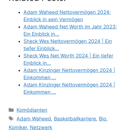
Adam Waheed Nettovermögen 2024:
Einblick in sein Vermögen
Adam Waheed Net Worth im Jahr 2023:
Ein Einblick in…
Sheck Wes Nettovermögen 2024 | Ein
tiefer Einblick…
Sheck Wes Net Worth 2024 | Ein tiefer
Einblick in…
Adam Kinzinger Nettovermögen 2024 |
Einkommen,…
Adam Kinzinger Nettovermögen 2024 |
Einkommen,…
Categories
Komödianten
Tags
Adam Waheed
,
Basketballkarriere
,
Bio
,
Komiker
,
Netzwerk