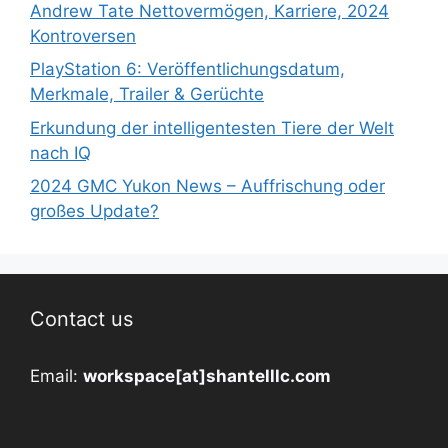
Andrew Tate Nettovermögen, Karriere, 2024
Kontroversen
PlayStation 6: Veröffentlichungsdatum,
Merkmale, Trailer & Gerüchte
Erkundung der intelligentesten Tiere der Welt
nach IQ
2024 GMC Yukon News – Auffrischung oder
großes Update?
Contact us
Email:
workspace[at]shantelllc.com