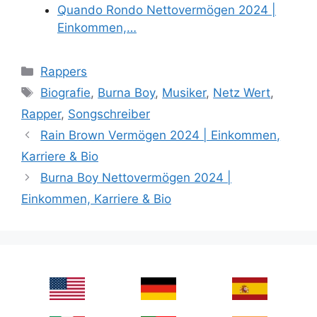
Quando Rondo Nettovermögen 2024 |
Einkommen,…
Categories
Rappers
Tags
Biografie
,
Burna Boy
,
Musiker
,
Netz Wert
,
Rapper
,
Songschreiber
Rain Brown Vermögen 2024 | Einkommen,
Karriere & Bio
Burna Boy Nettovermögen 2024 |
Einkommen, Karriere & Bio