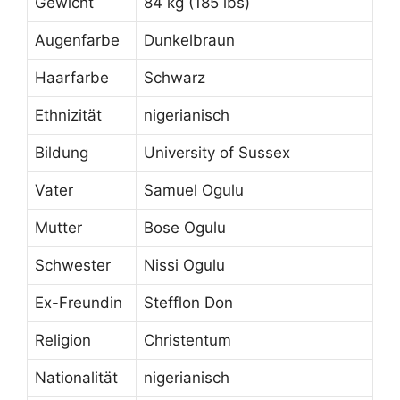
Gewicht
84 kg (185 lbs)
Augenfarbe
Dunkelbraun
Haarfarbe
Schwarz
Ethnizität
nigerianisch
Bildung
University of Sussex
Vater
Samuel Ogulu
Mutter
Bose Ogulu
Schwester
Nissi Ogulu
Ex-Freundin
Stefflon Don
Religion
Christentum
Nationalität
nigerianisch