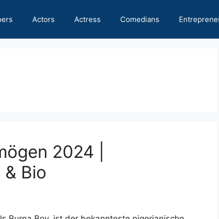
pers
Actors
Actress
Comedians
Entreprene
mögen 2024 |
 & Bio
 Burna Boy, ist der bekannteste nigerianische