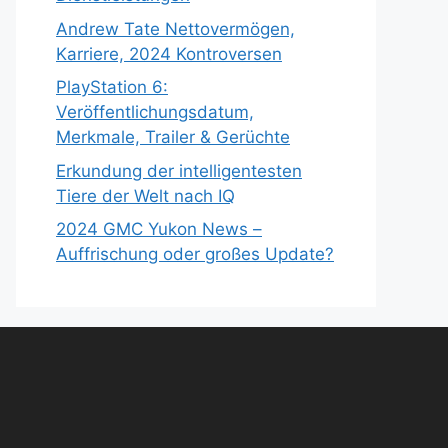
Andrew Tate Nettovermögen,
Karriere, 2024 Kontroversen
PlayStation 6:
Veröffentlichungsdatum,
Merkmale, Trailer & Gerüchte
Erkundung der intelligentesten
Tiere der Welt nach IQ
2024 GMC Yukon News –
Auffrischung oder großes Update?