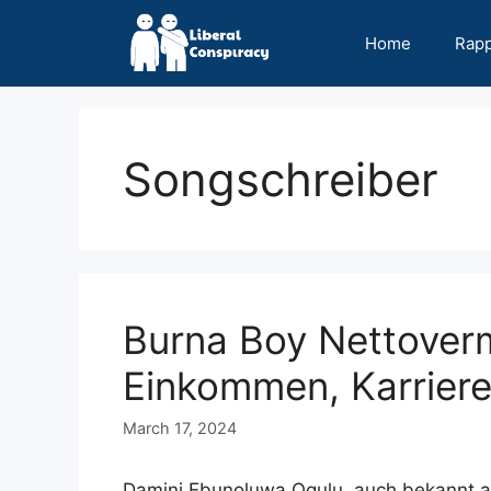
Skip
to
Home
Rap
content
Songschreiber
Burna Boy Nettover
Einkommen, Karriere
March 17, 2024
Damini Ebunoluwa Ogulu, auch bekannt als