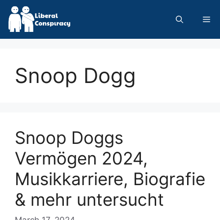
Skip
to
Me
content
Snoop Dogg
Snoop Doggs
Vermögen 2024,
Musikkarriere, Biografie
& mehr untersucht
March 17, 2024