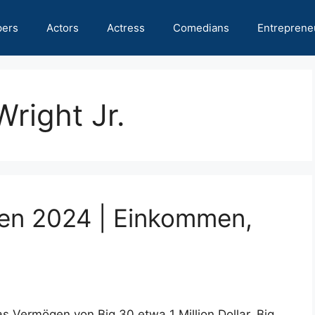
pers
Actors
Actress
Comedians
Entreprene
right Jr.
en 2024 | Einkommen,
s Vermögen von Big 30 etwa 1 Million Dollar. Big