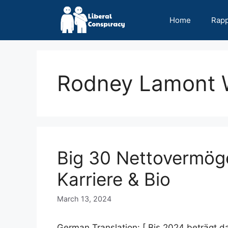
Skip
to
Home
Rap
content
Rodney Lamont W
Big 30 Nettovermög
Karriere & Bio
March 13, 2024
German Translation: [ Bis 2024 beträgt da