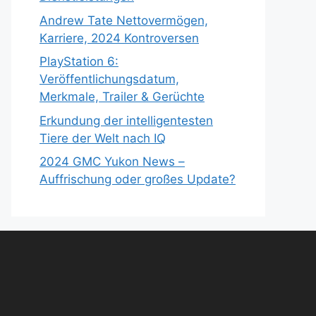
Andrew Tate Nettovermögen,
Karriere, 2024 Kontroversen
PlayStation 6:
Veröffentlichungsdatum,
Merkmale, Trailer & Gerüchte
Erkundung der intelligentesten
Tiere der Welt nach IQ
2024 GMC Yukon News –
Auffrischung oder großes Update?