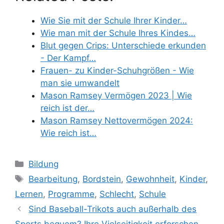
Wie Sie mit der Schule Ihrer Kinder…
Wie man mit der Schule Ihres Kindes…
Blut gegen Crips: Unterschiede erkunden
- Der Kampf…
Frauen- zu Kinder-Schuhgrößen - Wie
man sie umwandelt
Mason Ramsey Vermögen 2023 | Wie
reich ist der…
Mason Ramsey Nettovermögen 2024:
Wie reich ist…
Categories
Bildung
Tags
Bearbeitung
,
Bordstein
,
Gewohnheit
,
Kinder
,
Lernen
,
Programme
,
Schlecht
,
Schule
Sind Baseball-Trikots auch außerhalb des