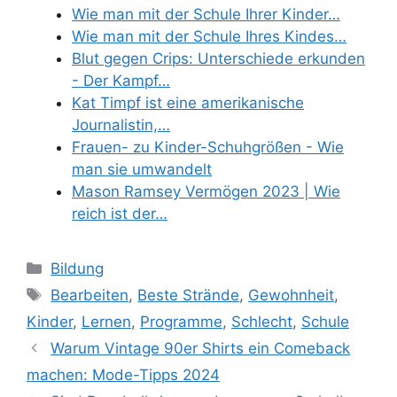
Wie man mit der Schule Ihrer Kinder…
Wie man mit der Schule Ihres Kindes…
Blut gegen Crips: Unterschiede erkunden
- Der Kampf…
Kat Timpf ist eine amerikanische
Journalistin,…
Frauen- zu Kinder-Schuhgrößen - Wie
man sie umwandelt
Mason Ramsey Vermögen 2023 | Wie
reich ist der…
Categories
Bildung
Tags
Bearbeiten
,
Beste Strände
,
Gewohnheit
,
Kinder
,
Lernen
,
Programme
,
Schlecht
,
Schule
Warum Vintage 90er Shirts ein Comeback
machen: Mode-Tipps 2024