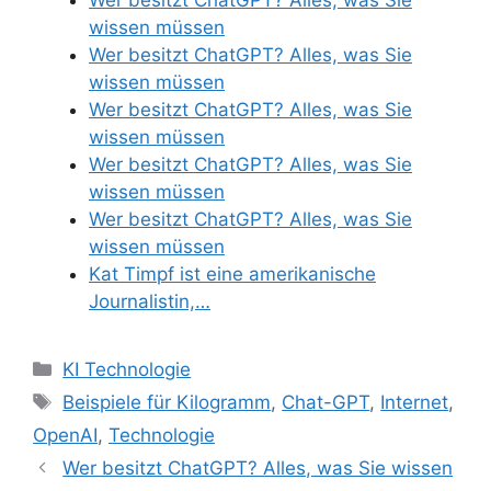
wissen müssen
Wer besitzt ChatGPT? Alles, was Sie
wissen müssen
Wer besitzt ChatGPT? Alles, was Sie
wissen müssen
Wer besitzt ChatGPT? Alles, was Sie
wissen müssen
Wer besitzt ChatGPT? Alles, was Sie
wissen müssen
Kat Timpf ist eine amerikanische
Journalistin,…
Categories
KI Technologie
Tags
Beispiele für Kilogramm
,
Chat-GPT
,
Internet
,
OpenAI
,
Technologie
Wer besitzt ChatGPT? Alles, was Sie wissen