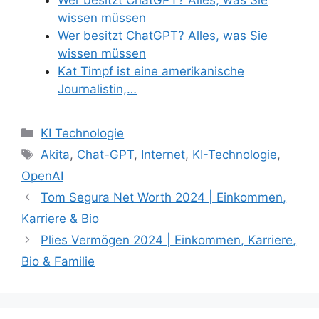
wissen müssen
Wer besitzt ChatGPT? Alles, was Sie
wissen müssen
Kat Timpf ist eine amerikanische
Journalistin,…
Categories
KI Technologie
Tags
Akita
,
Chat-GPT
,
Internet
,
KI-Technologie
,
OpenAI
Tom Segura Net Worth 2024 | Einkommen,
Karriere & Bio
Plies Vermögen 2024 | Einkommen, Karriere,
Bio & Familie