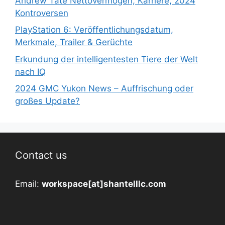
Andrew Tate Nettovermögen, Karriere, 2024
Kontroversen
PlayStation 6: Veröffentlichungsdatum,
Merkmale, Trailer & Gerüchte
Erkundung der intelligentesten Tiere der Welt
nach IQ
2024 GMC Yukon News – Auffrischung oder
großes Update?
Contact us
Email:
workspace[at]shantelllc.com