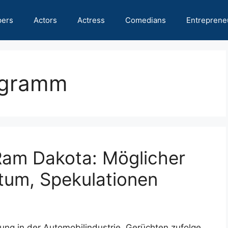
pers
Actors
Actress
Comedians
Entreprene
logramm
am Dakota: Möglicher
tum, Spekulationen
ung in der Automobilindustrie. Gerüchten zufolge