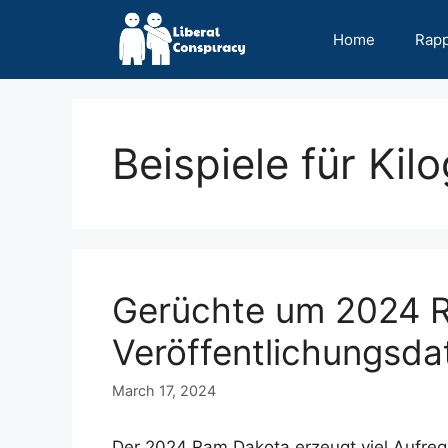
Skip
to
Home
Rap
content
Beispiele für Ki
Gerüchte um 2024 R
Veröffentlichungsda
March 17, 2024
Der 2024 Ram Dakota erzeugt viel Aufreg