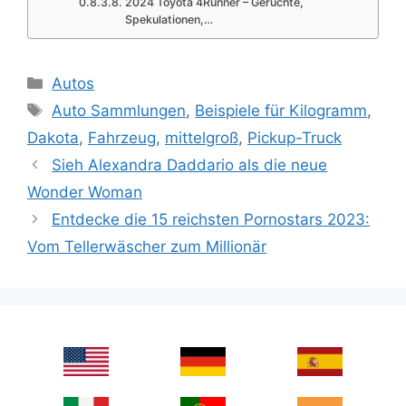
2024 Toyota 4Runner – Gerüchte,
Spekulationen,…
Categories
Autos
Tags
Auto Sammlungen
,
Beispiele für Kilogramm
,
Dakota
,
Fahrzeug
,
mittelgroß
,
Pickup-Truck
Sieh Alexandra Daddario als die neue
Wonder Woman
Entdecke die 15 reichsten Pornostars 2023:
Vom Tellerwäscher zum Millionär