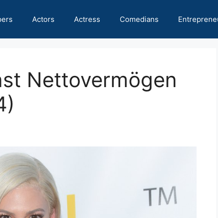
pers
Actors
Actress
Comedians
Entreprene
ast Nettovermögen
4)