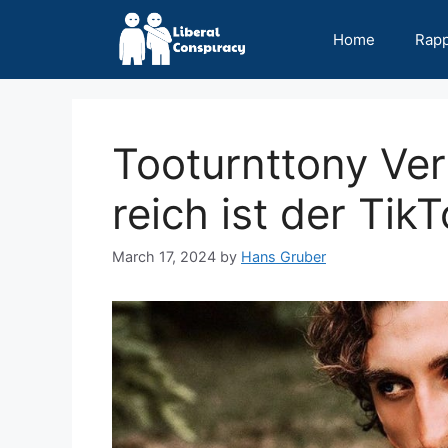
Skip
to
Home
Rap
content
Tooturnttony Ve
reich ist der Tik
March 17, 2024
by
Hans Gruber