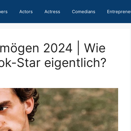
pers
Actors
Actress
Comedians
Entreprene
rmögen 2024 | Wie
Tok-Star eigentlich?