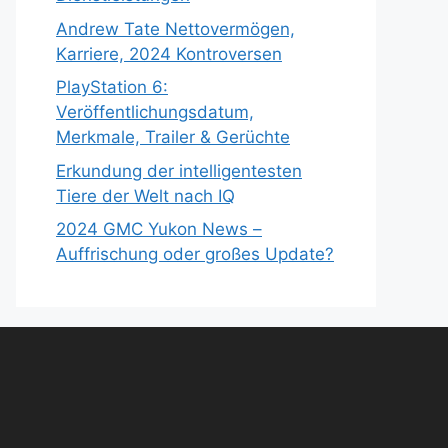
Andrew Tate Nettovermögen,
Karriere, 2024 Kontroversen
PlayStation 6:
Veröffentlichungsdatum,
Merkmale, Trailer & Gerüchte
Erkundung der intelligentesten
Tiere der Welt nach IQ
2024 GMC Yukon News –
Auffrischung oder großes Update?