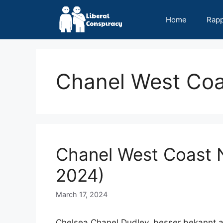
Skip
to
Home
Rap
content
Chanel West Coa
Chanel West Coast N
2024)
March 17, 2024
Chelsea Chanel Dudley, besser bekannt a