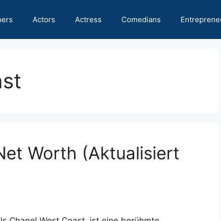
pers
Actors
Actress
Comedians
Entreprene
st
et Worth (Aktualisiert
ls Chanel West Coast, ist eine berühmte