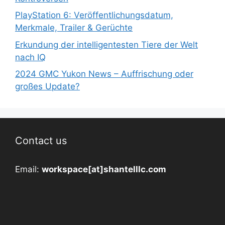
PlayStation 6: Veröffentlichungsdatum,
Merkmale, Trailer & Gerüchte
Erkundung der intelligentesten Tiere der Welt
nach IQ
2024 GMC Yukon News – Auffrischung oder
großes Update?
Contact us
Email:
workspace[at]shantelllc.com