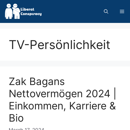
Skip
to
Me
content
TV-Persönlichkeit
Zak Bagans
Nettovermögen 2024 |
Einkommen, Karriere &
Bio
March 17, 2024