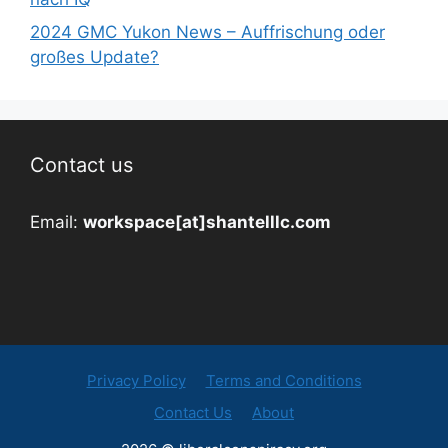
2024 GMC Yukon News – Auffrischung oder
großes Update?
Contact us
Email:
workspace[at]shantelllc.com
Privacy Policy
Terms and Conditions
Contact Us
About