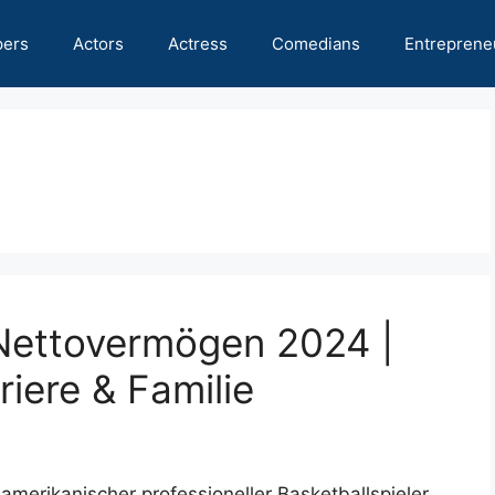
pers
Actors
Actress
Comedians
Entreprene
ettovermögen 2024 |
iere & Familie
erikanischer professioneller Basketballspieler,