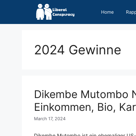
Skip
to
Home
Rap
content
2024 Gewinne
Dikembe Mutombo N
Einkommen, Bio, Karr
March 17, 2024
Dikembe Mutombo ist ein ehemaliger US-am