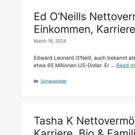
Ed O’Neills Nettove
Einkommen, Karriere,
March 16, 2024
Edward Leonard O’Neill, auch bekannt als
etwa 65 Millionen US-Dollar. Er …
Read m
Categories
Schauspieler
Tasha K Nettovermö
Karriere, Bio & Famil