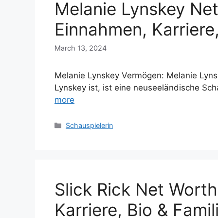
Melanie Lynskey Ne
Einnahmen, Karriere,
March 13, 2024
Melanie Lynskey Vermögen: Melanie Lyns
Lynskey ist, ist eine neuseeländische Sc
more
Categories
Schauspielerin
Slick Rick Net Wort
Karriere, Bio & Famil