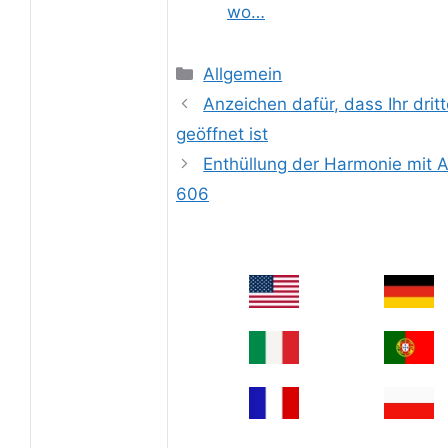
wo…
Categories
Allgemein
Anzeichen dafür, dass Ihr drit
geöffnet ist
Enthüllung der Harmonie mit A
606