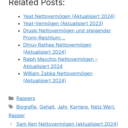
Related Posts:
Yeat Nettovermögen (Aktualisiert 2024)
Yeat-Vermögen (Aktualisiert 2023)
Druski Nettovermögen und steigender
Promi-Reichtum:…
Dhruv Rathee Nettovermögen
(Aktualisiert 2024)
Ralph Macchio Nettovermögen –
Aktualisiert 2024
William Zabka Nettovermögen
(Aktualisiert 2024)
Categories
Rappers
Tags
Biografie
,
Gehalt
,
Jahr
,
Karriere
,
Netz Wert
,
Rapper
Sam Kerr Nettovermögen (aktualisiert 2024)