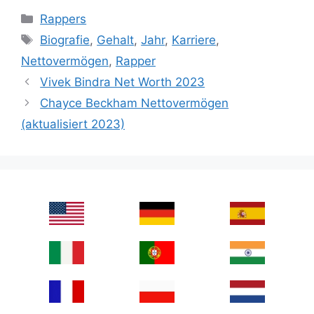
Categories
Rappers
Tags
Biografie
,
Gehalt
,
Jahr
,
Karriere
,
Nettovermögen
,
Rapper
Vivek Bindra Net Worth 2023
Chayce Beckham Nettovermögen
(aktualisiert 2023)