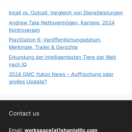
Incall vs. Outcall: Vergleich von Dienstleistungen
Andrew Tate Nettovermögen, Karriere, 2024
Kontroversen
PlayStation 6: Veröffentlichungsdatum,
Merkmale, Trailer & Gerüchte
Erkundung der intelligentesten Tiere der Welt
nach IQ
2024 GMC Yukon News – Auffrischung oder
großes Update?
Contact us
Email:
workspace[at]shantelllc.com